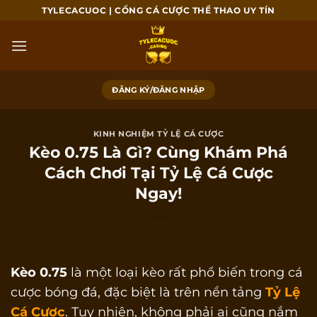
Bỏ
TYLECACUOC | CỔNG CÁ CƯỢC THỂ THAO UY TÍN
qua
nội
dung
ĐĂNG KÝ/ĐĂNG NHẬP
KINH NGHIỆM TỶ LỆ CÁ CƯỢC
Kèo 0.75 Là Gì? Cùng Khám Phá
Cách Chơi Tại Tỷ Lệ Cá Cược
Ngay!
Kèo 0.75
là một loại kèo rất phổ biến trong cá
cược bóng đá, đặc biệt là trên nền tảng
Tỷ Lệ
Cá Cược
. Tuy nhiên, không phải ai cũng nắm