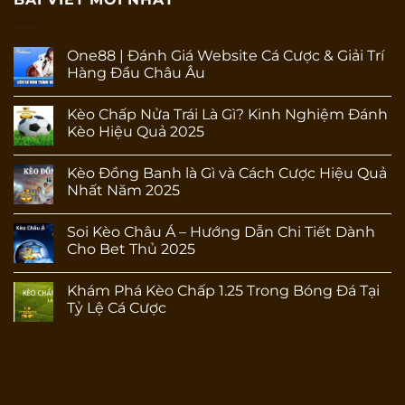
One88 | Đánh Giá Website Cá Cược & Giải Trí
Hàng Đầu Châu Âu
Kèo Chấp Nửa Trái Là Gì? Kinh Nghiệm Đánh
Kèo Hiệu Quả 2025
Kèo Đồng Banh là Gì và Cách Cược Hiệu Quả
Nhất Năm 2025
Soi Kèo Châu Á – Hướng Dẫn Chi Tiết Dành
Cho Bet Thủ 2025
Khám Phá Kèo Chấp 1.25 Trong Bóng Đá Tại
Tỷ Lệ Cá Cược