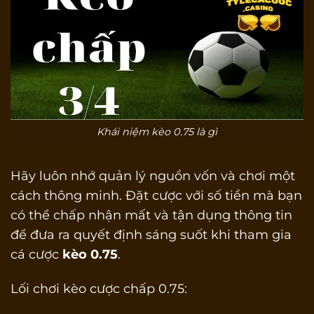
Khái niệm kèo 0.75 là gì
Hãy luôn nhớ quản lý nguồn vốn và chơi một
cách thông minh. Đặt cược với số tiền mà bạn
có thể chấp nhận mất và tận dụng thông tin
để đưa ra quyết định sáng suốt khi tham gia
cá cược
kèo 0.75
.
Lối chơi kèo cược chấp 0.75: