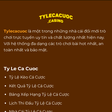
Tylecacuoc
là một trong những nhà cái đổi mới trò
chơi trực tuyến uy tín và chất lượng nhất hiện nay.
Với hệ thống đa dạng các trò chơi bài hot nhất, an
toàn nhất và bảo mật.
Ty Le Ca Cuoc
Tỷ Lệ Kèo Cá Cược
Kết Quả Tỷ Lệ Cá Cược
Bảng Xếp Hạng Tỷ Lệ Cá Cược
Lịch Thi Đấu Tỷ Lệ Cá Cược
Nhà Cái Tỷ Lệ Cá Cược