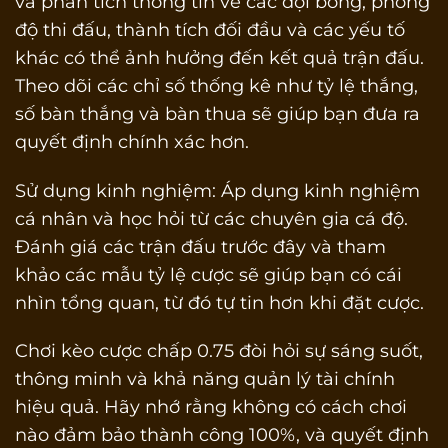
và phân tích thông tin về các đội bóng, phong
độ thi đấu, thành tích đối đầu và các yếu tố
khác có thể ảnh hưởng đến kết quả trận đấu.
Theo dõi các chỉ số thống kê như tỷ lệ thắng,
số bàn thắng và bàn thua sẽ giúp bạn đưa ra
quyết định chính xác hơn.
Sử dụng kinh nghiệm: Áp dụng kinh nghiệm
cá nhân và học hỏi từ các chuyên gia cá độ.
Đánh giá các trận đấu trước đây và tham
khảo các mẫu tỷ lệ cược sẽ giúp bạn có cái
nhìn tổng quan, từ đó tự tin hơn khi đặt cược.
Chơi kèo cược chấp 0.75 đòi hỏi sự sáng suốt,
thông minh và khả năng quản lý tài chính
hiệu quả. Hãy nhớ rằng không có cách chơi
nào đảm bảo thành công 100%, và quyết định