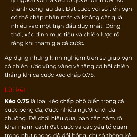
lý nguồn vốn là yếu tố quyết định đến sự
thành công lâu dài. Đặt cược với số tiền bạn
có thể chấp nhận mất và không đặt quá
nhiều vào một trận đấu duy nhất. Đồng
thời, xác định mục tiêu và chiến lược rõ
ràng khi tham gia cá cược.
Áp dụng những kinh nghiệm trên sẽ giúp bạn
có chiến lược vững vàng và tăng cơ hội chiến
thắng khi cá cược kèo chấp 0.75.
Lời kết
Kèo 0.75
là loại kèo chấp phổ biến trong cá
cược bóng đá, được nhiều người chơi ưa
chuộng. Để chơi hiệu quả, bạn cần nắm rõ
khái niệm, cách đặt cược và các yếu tố quan
trọng như phong độ đội bóng, chỉ số thống kê