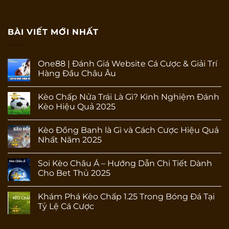
BÀI VIẾT MỚI NHẤT
One88 | Đánh Giá Website Cá Cược & Giải Trí
Hàng Đầu Châu Âu
Kèo Chấp Nửa Trái Là Gì? Kinh Nghiệm Đánh
Kèo Hiệu Quả 2025
Kèo Đồng Banh là Gì và Cách Cược Hiệu Quả
Nhất Năm 2025
Soi Kèo Châu Á – Hướng Dẫn Chi Tiết Dành
Cho Bet Thủ 2025
Khám Phá Kèo Chấp 1.25 Trong Bóng Đá Tại
Tỷ Lệ Cá Cược