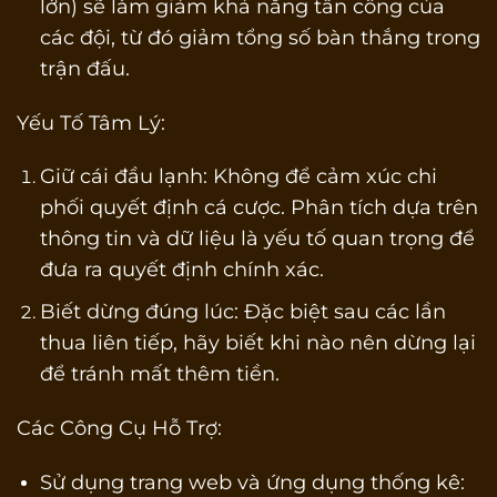
lớn) sẽ làm giảm khả năng tấn công của
các đội, từ đó giảm tổng số bàn thắng trong
trận đấu.
Yếu Tố Tâm Lý:
Giữ cái đầu lạnh: Không để cảm xúc chi
phối quyết định cá cược. Phân tích dựa trên
thông tin và dữ liệu là yếu tố quan trọng để
đưa ra quyết định chính xác.
Biết dừng đúng lúc: Đặc biệt sau các lần
thua liên tiếp, hãy biết khi nào nên dừng lại
để tránh mất thêm tiền.
Các Công Cụ Hỗ Trợ:
Sử dụng trang web và ứng dụng thống kê: