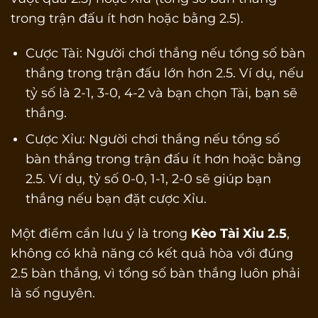
trong trận đấu ít hơn hoặc bằng 2.5).
Cược Tài: Người chơi thắng nếu tổng số bàn
thắng trong trận đấu lớn hơn 2.5. Ví dụ, nếu
tỷ số là 2-1, 3-0, 4-2 và bạn chọn Tài, bạn sẽ
thắng.
Cược Xỉu: Người chơi thắng nếu tổng số
bàn thắng trong trận đấu ít hơn hoặc bằng
2.5. Ví dụ, tỷ số 0-0, 1-1, 2-0 sẽ giúp bạn
thắng nếu bạn đặt cược Xỉu.
Một điểm cần lưu ý là trong
Kèo Tài Xỉu 2.5
,
không có khả năng có kết quả hòa với đúng
2.5 bàn thắng, vì tổng số bàn thắng luôn phải
là số nguyên.