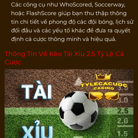
Các công cụ như WhoScored, Soccerway,
hoặc FlashScore giúp bạn thu thập thông
tin chi tiết về phong độ các đội bóng, lịch sử
đối đầu và các yếu tố khác để đưa ra quyết
định cá cược thông minh và hiệu quả.
Thông Tin Về Kèo Tài Xỉu 2.5 Tỷ Lệ Cá
Cược