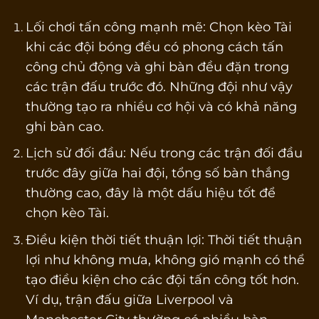
Lối chơi tấn công mạnh mẽ: Chọn kèo Tài
khi các đội bóng đều có phong cách tấn
công chủ động và ghi bàn đều đặn trong
các trận đấu trước đó. Những đội như vậy
thường tạo ra nhiều cơ hội và có khả năng
ghi bàn cao.
Lịch sử đối đầu: Nếu trong các trận đối đầu
trước đây giữa hai đội, tổng số bàn thắng
thường cao, đây là một dấu hiệu tốt để
chọn kèo Tài.
Điều kiện thời tiết thuận lợi: Thời tiết thuận
lợi như không mưa, không gió mạnh có thể
tạo điều kiện cho các đội tấn công tốt hơn.
Ví dụ, trận đấu giữa Liverpool và