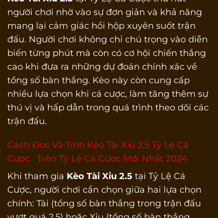
người chơi nhờ vào sự đơn giản và khả năng
mang lại cảm giác hồi hộp xuyên suốt trận
đấu. Người chơi không chỉ chú trọng vào diễn
biến từng phút mà còn có cơ hội chiến thắng
cao khi đưa ra những dự đoán chính xác về
tổng số bàn thắng. Kèo này còn cung cấp
nhiều lựa chọn khi cá cược, làm tăng thêm sự
thú vị và hấp dẫn trong quá trình theo dõi các
trận đấu.
Cách Đọc Và Tính Kèo Tài Xỉu 2.5 Tỷ Lệ Cá
Cược Trên Tỷ Lệ Cá Cược Mới Nhất 2024
Khi tham gia
Kèo Tài Xỉu 2.5
tại Tỷ Lệ Cá
Cược, người chơi cần chọn giữa hai lựa chọn
chính: Tài (tổng số bàn thắng trong trận đấu
vượt quá 2.5) hoặc Xỉu (tổng số bàn thắng