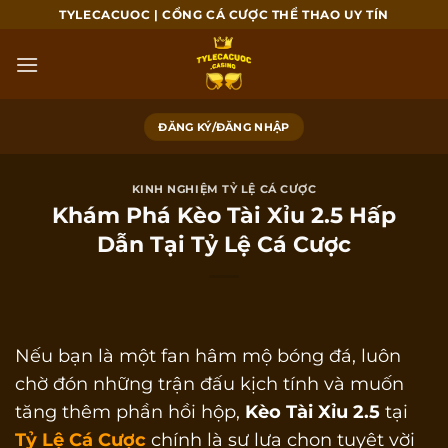
Bỏ
TYLECACUOC | CỔNG CÁ CƯỢC THỂ THAO UY TÍN
qua
nội
dung
ĐĂNG KÝ/ĐĂNG NHẬP
KINH NGHIỆM TỶ LỆ CÁ CƯỢC
Khám Phá Kèo Tài Xỉu 2.5 Hấp
Dẫn Tại Tỷ Lệ Cá Cược
Nếu bạn là một fan hâm mộ bóng đá, luôn
chờ đón những trận đấu kịch tính và muốn
tăng thêm phần hồi hộp,
Kèo Tài Xỉu 2.5
tại
Tỷ Lệ Cá Cược
chính là sự lựa chọn tuyệt vời