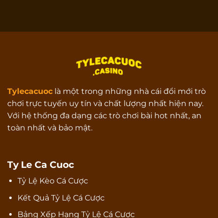
Tylecacuoc
là một trong những nhà cái đổi mới trò
chơi trực tuyến uy tín và chất lượng nhất hiện nay.
Với hệ thống đa dạng các trò chơi bài hot nhất, an
toàn nhất và bảo mật.
Ty Le Ca Cuoc
Tỷ Lệ Kèo Cá Cược
Kết Quả Tỷ Lệ Cá Cược
Bảng Xếp Hạng Tỷ Lệ Cá Cược