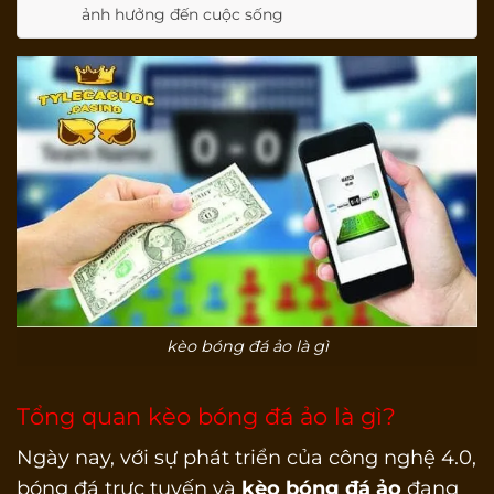
ảnh hưởng đến cuộc sống
kèo bóng đá ảo là gì
Tổng quan kèo bóng đá ảo là gì?
Ngày nay, với sự phát triển của công nghệ 4.0,
bóng đá trực tuyến và
kèo bóng đá ảo
đang