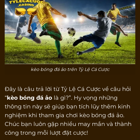
kèo bóng đá ảo trên Tỷ Lệ Cá Cược
Đây là câu trả lời từ Tỷ Lệ Cá Cược về câu hỏi
“
kèo bóng đá ảo
là gì?”. Hy vọng những
thông tin này sẽ giúp bạn tích lũy thêm kinh
nghiệm khi tham gia chơi kèo bóng đá ảo.
Chúc bạn luôn gặp nhiều may mắn và thành
công trong mỗi lượt đặt cược!