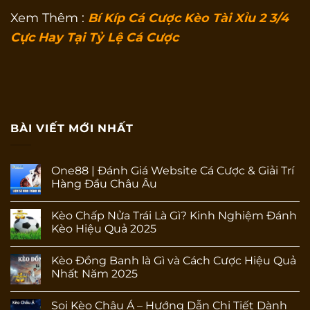
Xem Thêm :
Bí Kíp Cá Cược Kèo Tài Xỉu 2 3/4
Cực Hay Tại Tỷ Lệ Cá Cược
BÀI VIẾT MỚI NHẤT
One88 | Đánh Giá Website Cá Cược & Giải Trí
Hàng Đầu Châu Âu
Kèo Chấp Nửa Trái Là Gì? Kinh Nghiệm Đánh
Kèo Hiệu Quả 2025
Kèo Đồng Banh là Gì và Cách Cược Hiệu Quả
Nhất Năm 2025
Soi Kèo Châu Á – Hướng Dẫn Chi Tiết Dành