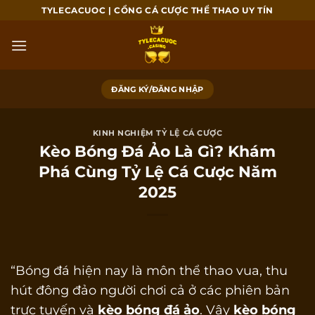
Bỏ
TYLECACUOC | CỔNG CÁ CƯỢC THỂ THAO UY TÍN
qua
nội
dung
ĐĂNG KÝ/ĐĂNG NHẬP
KINH NGHIỆM TỶ LỆ CÁ CƯỢC
Kèo Bóng Đá Ảo Là Gì? Khám
Phá Cùng Tỷ Lệ Cá Cược Năm
2025
“Bóng đá hiện nay là môn thể thao vua, thu
hút đông đảo người chơi cả ở các phiên bản
trực tuyến và
kèo bóng đá ảo
. Vậy
kèo bóng