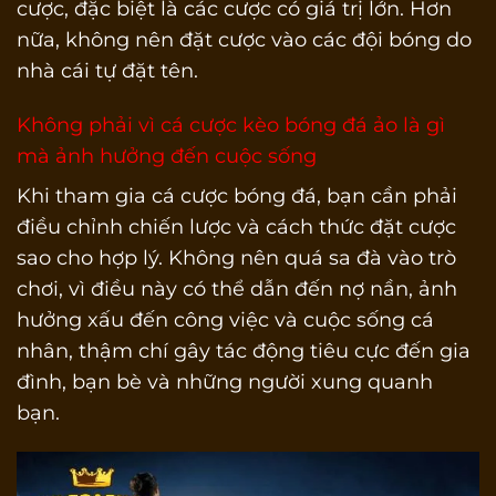
cược, đặc biệt là các cược có giá trị lớn. Hơn
nữa, không nên đặt cược vào các đội bóng do
nhà cái tự đặt tên.
Không phải vì cá cược kèo bóng đá ảo là gì
mà ảnh hưởng đến cuộc sống
Khi tham gia cá cược bóng đá, bạn cần phải
điều chỉnh chiến lược và cách thức đặt cược
sao cho hợp lý. Không nên quá sa đà vào trò
chơi, vì điều này có thể dẫn đến nợ nần, ảnh
hưởng xấu đến công việc và cuộc sống cá
nhân, thậm chí gây tác động tiêu cực đến gia
đình, bạn bè và những người xung quanh
bạn.