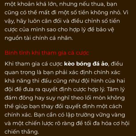
một khoản khá lớn, nhưng nếu thua, bạn
cũng có thể mất đi một số tiền không nhỏ. Vì
vậy, hãy luôn cân đối và điều chỉnh số tiền
cược của mình sao cho hợp lý để bảo vệ
nguồn tài chính cá nhân.
Bình tĩnh khi tham gia cá cược
Khi tham gia cá cược
kèo bóng đá ảo
, điều
quan trọng là bạn phải xác định chính xác
khả năng thi đấu cũng như đội hình của hai
đội để đưa ra quyết định cược hợp lý. Tâm lý
đám đông hay suy nghĩ theo lối mòn không
thể giúp bạn thay đổi quyết định một cách
chính xác. Bạn cần có lập trường vững vàng
và một chiến lược rõ ràng để tối đa hóa cơ hội
chiến thắng.