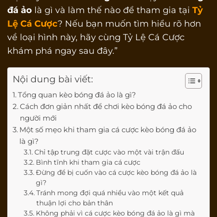
đá ảo
là gì và làm thế nào để tham gia tại
Tỷ
Lệ Cá Cược
? Nếu bạn muốn tìm hiểu rõ hơn
về loại hình này, hãy cùng Tỷ Lệ Cá Cược
khám phá ngay sau đây.”
Nội dung bài viết:
Tổng quan kèo bóng đá ảo là gì?
Cách đơn giản nhất để chơi kèo bóng đá ảo cho
người mới
Một số mẹo khi tham gia cá cược kèo bóng đá ảo
là gì?
Chỉ tập trung đặt cược vào một vài trận đấu
Bình tĩnh khi tham gia cá cược
Đừng để bị cuốn vào cá cược kèo bóng đá ảo là
gì?
Tránh mong đợi quá nhiều vào một kết quả
thuận lợi cho bản thân
Không phải vì cá cược kèo bóng đá ảo là gì mà