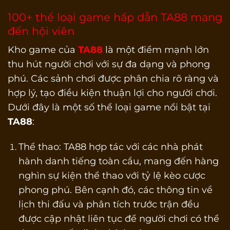
100+ thể loại game hấp dẫn TA88 mang
đến hội viên
Kho game của
TA88
là một điểm mạnh lớn
thu hút người chơi với sự đa dạng và phong
phú. Các sảnh chơi được phân chia rõ ràng và
hợp lý, tạo điều kiện thuận lợi cho người chơi.
Dưới đây là một số thể loại game nổi bật tại
TA88
:
Thể thao: TA88 hợp tác với các nhà phát
hành danh tiếng toàn cầu, mang đến hàng
nghìn sự kiện thể thao với tỷ lệ kèo cược
phong phú. Bên cạnh đó, các thông tin về
lịch thi đấu và phân tích trước trận đều
được cập nhật liên tục để người chơi có thể