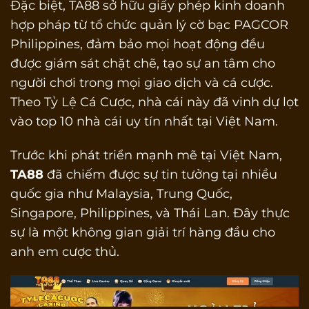
Đặc biệt, TA88 sở hữu giấy phép kinh doanh
hợp pháp từ tổ chức quản lý cờ bạc PAGCOR
Philippines, đảm bảo mọi hoạt động đều
được giám sát chặt chẽ, tạo sự an tâm cho
người chơi trong mọi giao dịch và cá cược.
Theo Tỷ Lệ Cá Cược, nhà cái này đã vinh dự lọt
vào top 10 nhà cái uy tín nhất tại Việt Nam.
Trước khi phát triển mạnh mẽ tại Việt Nam,
TA88
đã chiếm được sự tin tưởng tại nhiều
quốc gia như Malaysia, Trung Quốc,
Singapore, Philippines, và Thái Lan. Đây thực
sự là một không gian giải trí hàng đầu cho
anh em cược thủ.