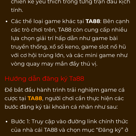
chiến kê yêu thích trong từng trận đấu kịch
tính.
Các thể loại game khác tại
TA88
: Bên cạnh
các trò chơi trên, TA88 còn cung cấp nhiều
lựa chọn giải trí hấp dẫn như game bài
truyền thống, xổ số keno, game slot nổ hũ
với cơ hội trúng lớn, và các mini game như
vòng quay may mắn đầy thú vị.
Hướng dẫn đăng ký Ta88
Để bắt đầu hành trình trải nghiệm game cá
cược tại
TA88
, người chơi cần thực hiện các
bước đăng ký tài khoản cá nhân như sau:
Bước 1: Truy cập vào đường link chính thức
của nhà cái TA88 và chọn mục “Đăng ký” ở