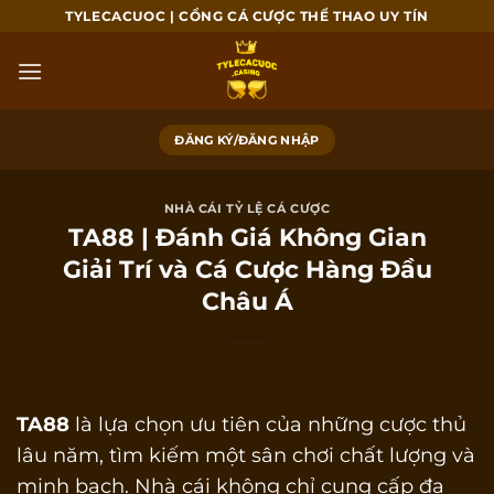
Bỏ
TYLECACUOC | CỔNG CÁ CƯỢC THỂ THAO UY TÍN
qua
nội
dung
ĐĂNG KÝ/ĐĂNG NHẬP
NHÀ CÁI TỶ LỆ CÁ CƯỢC
TA88 | Đánh Giá Không Gian
Giải Trí và Cá Cược Hàng Đầu
Châu Á
TA88
là lựa chọn ưu tiên của những cược thủ
lâu năm, tìm kiếm một sân chơi chất lượng và
minh bạch. Nhà cái không chỉ cung cấp đa