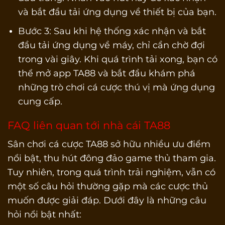
và bắt đầu tải ứng dụng về thiết bị của bạn.
Bước 3: Sau khi hệ thống xác nhận và bắt
đầu tải ứng dụng về máy, chỉ cần chờ đợi
trong vài giây. Khi quá trình tải xong, bạn có
thể mở app TA88 và bắt đầu khám phá
những trò chơi cá cược thú vị mà ứng dụng
cung cấp.
FAQ liên quan tới nhà cái TA88
Sân chơi cá cược TA88 sở hữu nhiều ưu điểm
nổi bật, thu hút đông đảo game thủ tham gia.
Tuy nhiên, trong quá trình trải nghiệm, vẫn có
một số câu hỏi thường gặp mà các cược thủ
muốn được giải đáp. Dưới đây là những câu
hỏi nổi bật nhất: