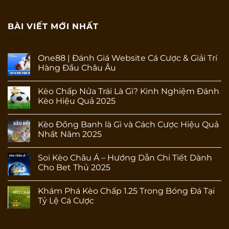
BÀI VIẾT MỚI NHẤT
One88 | Đánh Giá Website Cá Cược & Giải Trí
Hàng Đầu Châu Âu
Kèo Chấp Nửa Trái Là Gì? Kinh Nghiệm Đánh
Kèo Hiệu Quả 2025
Kèo Đồng Banh là Gì và Cách Cược Hiệu Quả
Nhất Năm 2025
Soi Kèo Châu Á – Hướng Dẫn Chi Tiết Dành
Cho Bet Thủ 2025
Khám Phá Kèo Chấp 1.25 Trong Bóng Đá Tại
Tỷ Lệ Cá Cược