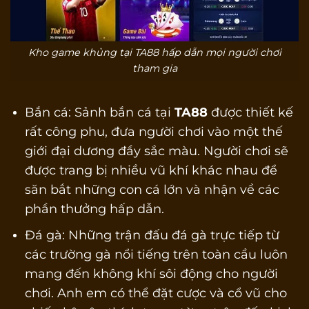
Kho game khủng tại TA88 hấp dẫn mọi người chơi
tham gia
Bắn cá: Sảnh bắn cá tại
TA88
được thiết kế
rất công phu, đưa người chơi vào một thế
giới đại dương đầy sắc màu. Người chơi sẽ
được trang bị nhiều vũ khí khác nhau để
săn bắt những con cá lớn và nhận về các
phần thưởng hấp dẫn.
Đá gà: Những trận đấu đá gà trực tiếp từ
các trường gà nổi tiếng trên toàn cầu luôn
mang đến không khí sôi động cho người
chơi. Anh em có thể đặt cược và cổ vũ cho