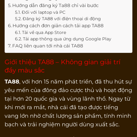
Hướng dẫn đăng ký Ta88 chỉ vài bước
Đối với laptop và PC
Đăng ký TA88 với điện thoại di động
Hướng cách đơn giản cách tải app TA88
Tải về qua App Store
Tải app thông qua ứng dụng Google Play
FAQ liên quan tới nhà cái TA88
Giới thiệu TA88 – Không gian giải trí
đầy màu sắc
TA88
, với hơn 15 năm phát triển, đã thu hút sự
yêu mến của đông đảo cược thủ và hoạt động
tại hơn 20 quốc gia và vùng lãnh thổ. Ngay từ
khi mới ra mắt, nhà cái đã tạo được tiếng
vang lớn nhờ chất lượng sản phẩm, tính minh
bạch và trải nghiệm người dùng xuất sắc.