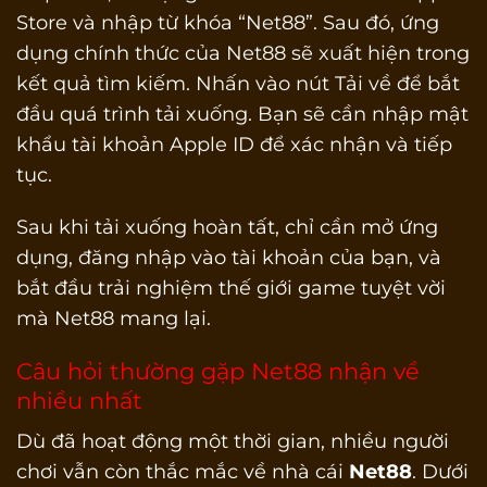
Store và nhập từ khóa “Net88”. Sau đó, ứng
dụng chính thức của Net88 sẽ xuất hiện trong
kết quả tìm kiếm. Nhấn vào nút Tải về để bắt
đầu quá trình tải xuống. Bạn sẽ cần nhập mật
khẩu tài khoản Apple ID để xác nhận và tiếp
tục.
Sau khi tải xuống hoàn tất, chỉ cần mở ứng
dụng, đăng nhập vào tài khoản của bạn, và
bắt đầu trải nghiệm thế giới game tuyệt vời
mà Net88 mang lại.
Câu hỏi thường gặp Net88 nhận về
nhiều nhất
Dù đã hoạt động một thời gian, nhiều người
chơi vẫn còn thắc mắc về nhà cái
Net88
. Dưới