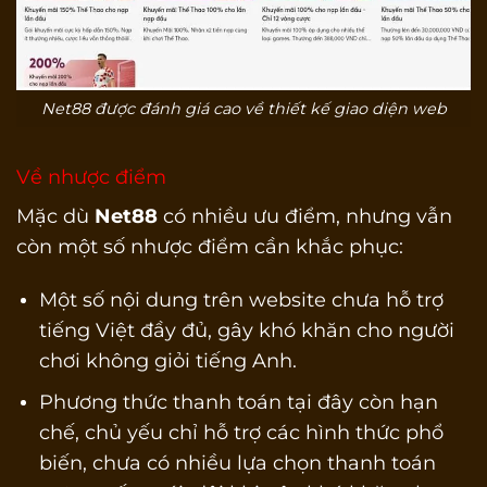
Net88 được đánh giá cao về thiết kế giao diện web
Về nhược điểm
Mặc dù
Net88
có nhiều ưu điểm, nhưng vẫn
còn một số nhược điểm cần khắc phục:
Một số nội dung trên website chưa hỗ trợ
tiếng Việt đầy đủ, gây khó khăn cho người
chơi không giỏi tiếng Anh.
Phương thức thanh toán tại đây còn hạn
chế, chủ yếu chỉ hỗ trợ các hình thức phổ
biến, chưa có nhiều lựa chọn thanh toán