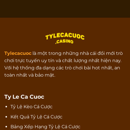
Tylecacuoc
là một trong những nhà cái đổi mới trò
chơi trực tuyến uy tín và chất lượng nhất hiện nay.
Với hệ thống đa dạng các trò chơi bài hot nhất, an
toàn nhất và bảo mật.
Ty Le Ca Cuoc
Tỷ Lệ Kèo Cá Cược
Kết Quả Tỷ Lệ Cá Cược
Bảng Xếp Hạng Tỷ Lệ Cá Cược