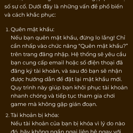
số sự cố. Dưới đây là những vấn đề phổ biến
và cách khắc phục:
Quên mật khẩu:
Nếu bạn quên mật khẩu, đừng lo lắng! Chỉ
cần nhấp vào chức năng “Quên mật khẩu?”
trên trang đăng nhập. Hệ thống sẽ yêu cầu
bạn cung cấp email hoặc số điện thoại đã
đăng ký tài khoản, và sau đó bạn sẽ nhận
được hướng dẫn để đặt lại mật khẩu mới.
Quy trình này giúp bạn khôi phục tài khoản
nhanh chóng và tiếp tục tham gia chơi
game mà không gặp gián đoạn.
Tài khoản bị khóa:
Nếu tài khoản của bạn bị khóa vì lý do nào
đó, hãy không ngần ngại liên hệ ngay với