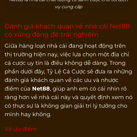
vụ cung cấp
Đánh giá khách quan về nhà cái Net88
có xứng đáng để trải nghiệm
Giữa hàng loạt nhà cái đang hoạt động trên
thị trường hiện nay, việc lựa chọn một địa chỉ
cá cược uy tín là điều không dễ dàng. Trong
phần dưới đây, Tỷ Lệ Cá Cược sẽ đưa ra những
đánh giá khách quan về các ưu và nhược
điểm của
Net88
, giúp anh em có cái nhìn rõ
ràng hơn về nhà cái này và quyết định xem nó
có thực sự là không gian giải trí lý tưởng cho
mình hay không.
Về ưu điểm