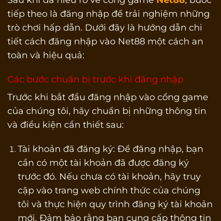
tiếp theo là đăng nhập để trải nghiệm những
trò chơi hấp dẫn. Dưới đây là hướng dẫn chi
tiết cách đăng nhập vào Net88 một cách an
toàn và hiệu quả:
Các bước chuẩn bị trước khi đăng nhập
Trước khi bắt đầu đăng nhập vào cổng game
của chúng tôi, hãy chuẩn bị những thông tin
và điều kiện cần thiết sau:
Tài khoản đã đăng ký: Để đăng nhập, bạn
cần có một tài khoản đã được đăng ký
trước đó. Nếu chưa có tài khoản, hãy truy
cập vào trang web chính thức của chúng
tôi và thực hiện quy trình đăng ký tài khoản
mới. Đảm bảo rằng bạn cung cấp thông tin